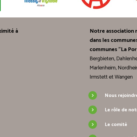
imité à
Notre association r
dans les communes
communes "La Port
Bergbieten, Dahlenhe
Marlenheim, Nordhei
Irmstett et Wangen
Nous rejoindr
Le rôle de not
Le comité