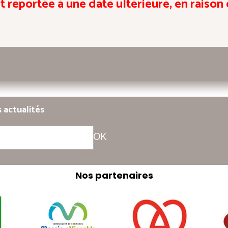
t reportée à une date ultérieure, en raiso
s actualités
OK
Nos partenaires