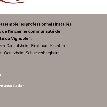
assemble les professionnels installés
 de l'ancienne communauté de
e du Vignoble" :
im, Dangolsheim, Flexbourg, Kirchheim,
m, Odratzheim, Scharrachbergheim-
e
re association